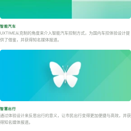
智能汽车
UXTIME从克制的角度来介入智能汽车控制方式，为国内车控体验设计提
供了借鉴，并获得知名媒体报道。
智慧出行
通过体验设计来反思出行的意义，让市民出行变得更加便捷与高效，并获
得知名媒体报道。