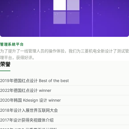
管理系统平台
为了提升了一线管理人员的操作体验，我们为三菱机电全新设计了测试管
理平台，获得好评。
荣誉
2019年德国红点设计 Best of the best
2022年德国红点设计 winner
2020年韩国 Kdesign 设计 winner
2018年设计入展世界互联网大会
2017年设计获得央视媒体介绍